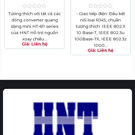
Quang
20km, SC/PC
Được
Được
Tương thích với tất cả các
- Giao tiếp điện: Đầu kết
xếp
xếp
dòng converter quang
nối loại RJ45, chuẩn
hạng
hạng
dạng mini HT-611 series
tương thích: IEEE 802.3
0
0
5
5
của HNT Hỗ trợ nguồn
10 Base-T, IEEE 802.3u
sao
sao
xoay chiều…
100Base-TX, IEEE 802.3z
Giá:
Liên hệ
1000…
Giá:
Liên hệ