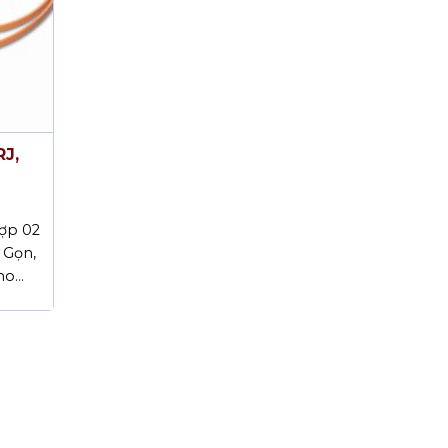
J,
ợp 02
 Gọn,
cho…