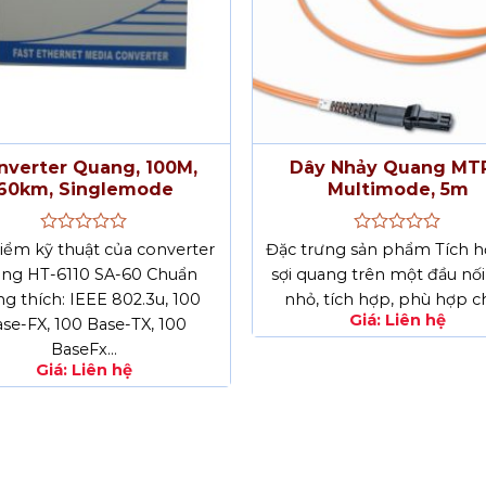
nverter Quang, 100M,
Dây Nhảy Quang MTR
60km, Singlemode
Multimode, 5m
Được
Được
iểm kỹ thuật của converter
Đặc trưng sản phẩm Tích h
xếp
xếp
ng HT-6110 SA-60 Chuẩn
sợi quang trên một đầu nối
hạng
hạng
g thích: IEEE 802.3u, 100
0
nhỏ, tích hợp, phù hợp 
0
5
5
Giá:
Liên hệ
se-FX, 100 Base-TX, 100
sao
sao
BaseFx…
Giá:
Liên hệ