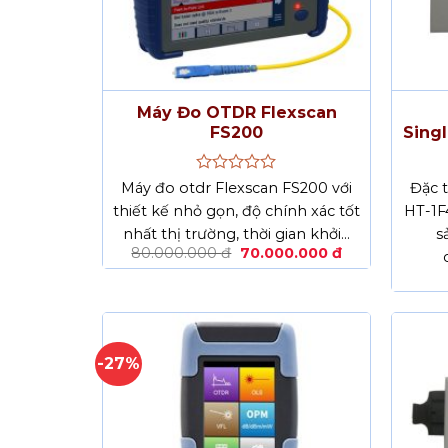
Máy Đo OTDR Flexscan
FS200
Sing
Được
Máy đo otdr Flexscan FS200 với
Đặc 
xếp
thiết kế nhỏ gọn, độ chính xác tốt
HT-1F
hạng
nhất thị trường, thời gian khởi…
0
s
5
Giá
Giá
80.000.000
đ
70.000.000
đ
sao
gốc
hiện
là:
tại
80.000.000 đ.
là:
70.000.000 đ.
-27%