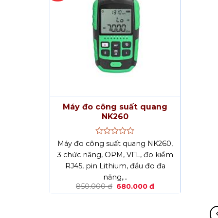
Máy đo công suất quang
NK260
Được
Máy đo công suất quang NK260,
xếp
3 chức năng, OPM, VFL, đo kiểm
hạng
RJ45, pin Lithium, đầu đo đa
0
5
năng,…
sao
Giá
Giá
850.000
đ
680.000
đ
gốc
hiện
là:
tại
850.000 đ.
là:
680.000 đ.