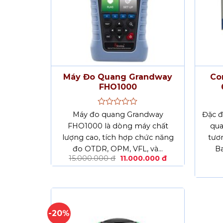
Máy Đo Quang Grandway
Co
FHO1000
Được
Máy đo quang Grandway
Đặc đ
xếp
FHO1000 là dòng máy chất
qua
hạng
lượng cao, tích hợp chức năng
0
tươn
5
đo OTDR, OPM, VFL, và…
Ba
sao
Giá
Giá
15.000.000
đ
11.000.000
đ
gốc
hiện
là:
tại
15.000.000 đ.
là:
11.000.000 đ.
-20%