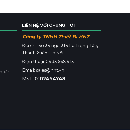
LIÊN HỆ VỚI CHÚNG TÔI
Công ty TNHH Thiết Bị HNT
Địa chỉ: Số 35 ngõ 316 Lê Trọng Tấn,
Thanh Xuân, Hà Nội
Điện thoại: 0933.668.915
Email: sales@hnt.vn
 hoàn
MST:
0102464748