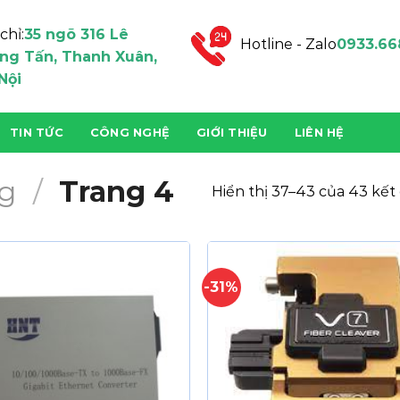
chỉ:
35 ngõ 316 Lê
Hotline - Zalo
0933.66
ng Tấn, Thanh Xuân,
Nội
TIN TỨC
CÔNG NGHỆ
GIỚI THIỆU
LIÊN HỆ
g
/
Trang 4
Hiển thị 37–43 của 43 kết
-31%