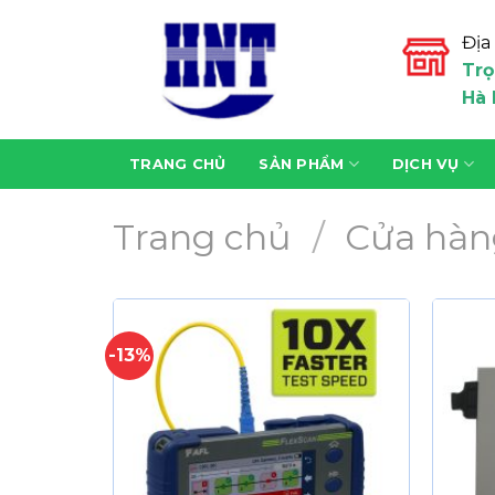
Skip
to
Địa 
content
Trọ
Hà 
TRANG CHỦ
SẢN PHẨM
DỊCH VỤ
Trang chủ
/
Cửa hàn
-13%