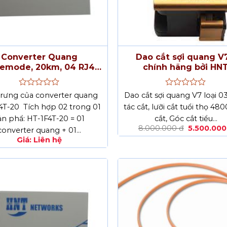
Converter Quang
Dao cắt sợi quang V7
lemode, 20km, 04 RJ45,
chính hãng bởi HN
01 LC
Được
Được
trưng của converter quang
Dao cắt sợi quang V7 loại 0
xếp
xếp
4T-20 Tích hợp 02 trong 01
tác cắt, lưỡi cắt tuổi thọ 48
hạng
hạng
ản phẩ: HT-1F4T-20 = 01
0
cắt, Góc cắt tiểu…
0
5
5
Giá
8.000.000
đ
5.500.00
converter quang + 01…
sao
sao
gốc
Giá:
Liên hệ
là:
8.000.000 