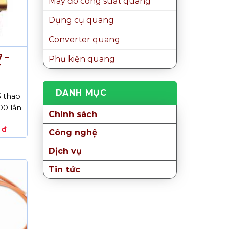
Máy đo công suất quang
Dụng cụ quang
Converter quang
 –
Phụ kiện quang
T
DANH MỤC
3 thao
000 lần
Chính sách
Giá
0
đ
Công nghệ
hiện
tại
đ.
là:
Dịch vụ
5.500.000 đ.
Tin tức