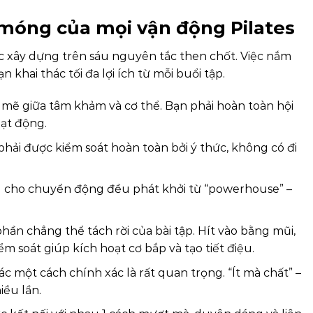
 móng của mọi vận động Pilates
c xây dựng trên sáu nguyên tắc then chốt. Việc nắm
khai thác tối đa lợi ích từ mỗi buổi tập.
mẽ giữa tâm khảm và cơ thể. Bạn phải hoàn toàn hội
oạt động.
hải được kiểm soát hoàn toàn bởi ý thức, không có đi
 cho chuyển động đều phát khởi từ “powerhouse” –
 phần chẳng thể tách rời của bài tập. Hít vào bằng mũi,
m soát giúp kích hoạt cơ bắp và tạo tiết điệu.
c một cách chính xác là rất quan trọng. “Ít mà chất” –
iều lần.