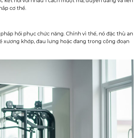
kết nối với nhau 1 cách mượt mà, duyên dáng và liên
hắp cơ thể.
 pháp hồi phục chức năng. Chính vì thế, nó đặc thù an
 về xương khớp, đau lưng hoặc đang trong công đoạn