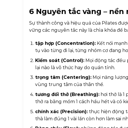
6 Nguyên tắc vàng – nền
Sự thành công và hiệu quả của Pilates đượ
vững các nguyên tắc này là chìa khóa để bạn 
tập hợp (Concentration):
Kết nối mạnh 
tụ vào từng đi lại, từng nhóm cơ đang h
Kiểm soát (Control):
Mọi động tác đều p
lại nào là vô thức hay do quán tính.
trọng tâm (Centering):
Mọi năng lượng
vùng trung tâm của thân thể.
tương đối thở (Breathing):
hơi thở là 1
thở ra bằng mồm 1 cách hầu hết và có kiể
chính xác (Precision):
thực hiện động tá
thà làm đúng 1 vài lần còn hơn làm sai nh