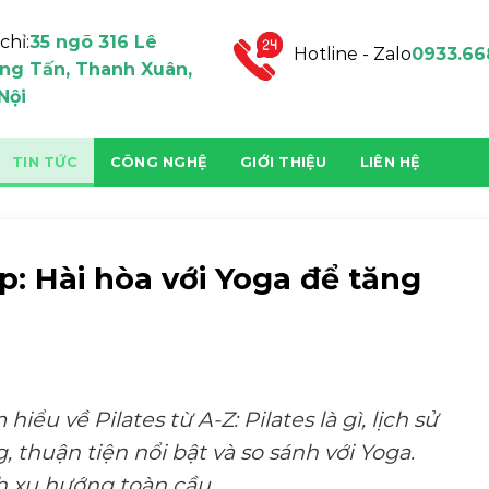
chỉ:
35 ngõ 316 Lê
Hotline - Zalo
0933.66
ng Tấn, Thanh Xuân,
Nội
TIN TỨC
CÔNG NGHỆ
GIỚI THIỆU
LIÊN HỆ
p: Hài hòa với Yoga để tăng
iểu về Pilates từ A-Z: Pilates là gì, lịch sử
 thuận tiện nổi bật và so sánh với Yoga.
h xu hướng toàn cầu.