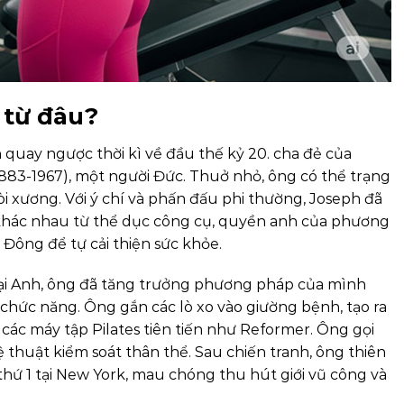
n từ đâu?
 quay ngược thời kì về đầu thế kỷ 20. cha đẻ của
883-1967), một người Đức. Thuở nhỏ, ông có thể trạng
 xương. Với ý chí và phấn đấu phi thường, Joseph đã
khác nhau từ thể dục công cụ, quyền anh của phương
Đông để tự cải thiện sức khỏe.
 tại Anh, ông đã tăng trưởng phương pháp của mình
hức năng. Ông gắn các lò xo vào giường bệnh, tạo ra
 các máy tập Pilates tiên tiến như Reformer. Ông gọi
ệ thuật kiểm soát thân thể. Sau chiến tranh, ông thiên
thứ 1 tại New York, mau chóng thu hút giới vũ công và