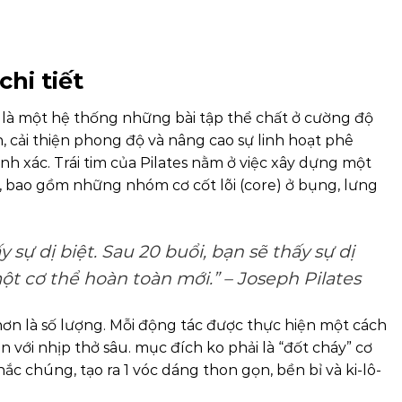
chi tiết
s là một hệ thống những bài tập thể chất ở cường độ
, cải thiện phong độ và nâng cao sự linh hoạt phê
h xác. Trái tim của Pilates nằm ở việc xây dựng một
 bao gồm những nhóm cơ cốt lõi (core) ở bụng, lưng
 sự dị biệt. Sau 20 buổi, bạn sẽ thấy sự dị
một cơ thể hoàn toàn mới.” – Joseph Pilates
ơn là số lượng. Mỗi động tác được thực hiện một cách
 với nhịp thở sâu. mục đích ko phải là “đốt cháy” cơ
hắc chúng, tạo ra 1 vóc dáng thon gọn, bền bỉ và ki-lô-