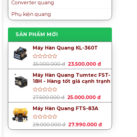
Converter quang
Phụ kiện quang
SẢN PHẨM MỚI
Máy Hàn Quang KL-360T
Được
Giá
Giá
35.000.000
đ
23.500.000
đ
xếp
gốc
hiện
hạng
Máy Hàn Quang Tumtec FST-
là:
tại
0
18H - Hàng tốt giá cạnh trạnh
35.000.000 đ.
là:
5
sao
23.500.000 đ.
Được
Giá
Giá
27.500.000
đ
25.000.000
đ
xếp
gốc
hiện
hạng
Máy Hàn Quang FTS-83A
là:
tại
0
27.500.000 đ.
là:
5
sao
25.000.000 đ.
Được
Giá
Giá
29.000.000
đ
27.990.000
đ
xếp
gốc
hiện
hạng