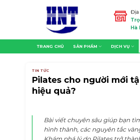
Skip
to
Địa 
content
Trọ
Hà 
TRANG CHỦ
SẢN PHẨM
DỊCH VỤ
TIN TỨC
Pilates cho người mới tậ
hiệu quả?
Bài viết chuyên sâu giúp bạn tìm h
hình thành, các nguyên tắc vàng,
Khám phá lý do Pilates trở thàn