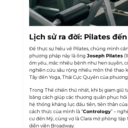
Lịch sử ra đời: Pilates đế
Để thực sự hiểu về Pilates, chúng mình cần
phương pháp này là ông
Joseph Pilates
(1
ốm yếu, mắc nhiều bệnh như hen suyễn, còi
nghiên cứu sâu rộng nhiều môn thể thao 
Tây đến Yoga, Thái Cực Quyền của phương 
Trong Thế chiến thứ nhất, khi bị giam giữ
bằng cách giúp các thương quân phục hồi c
hệ thống kháng lực đầu tiên, tiền thân của
cách thức của mình là “
Contrology
” – ngh
cư đến Mỹ, cùng vợ là Clara mở phòng tập 
diễn viên Broadway.